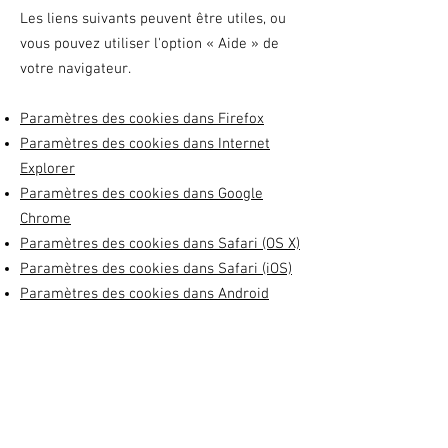
Les liens suivants peuvent être utiles, ou
vous pouvez utiliser l'option
«
Aide
»
de
votre navigateur.
Paramètres des cookies dans Firefox
Paramètres des cookies dans Internet
Explorer
Paramètres des cookies dans Google
Chrome
Paramètres des cookies dans Safari (OS X)
Paramètres des cookies dans Safari (iOS)
Paramètres des cookies dans Android
Pour refuser et empêcher que vos
données soient utilisées par Google
Analytics sur tous les sites web, consultez
les instructions
suivantes :
https://tools.google.com/dlpag