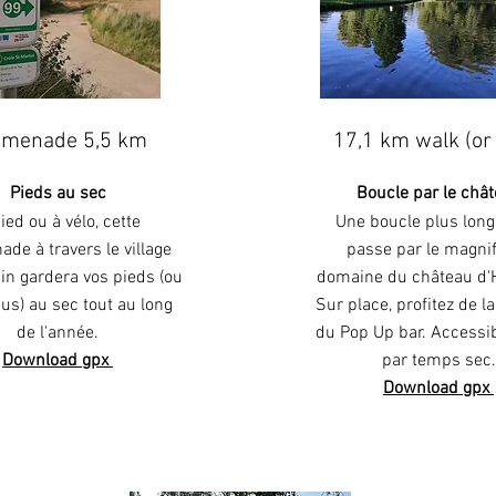
omenade 5,5 km
17,1 km walk (or 
Pieds au sec
Boucle par le châ
ied ou à vélo, cette
Une boucle plus long
de à travers le village
passe par le magni
ain gardera vos pieds (ou
domaine du château d'H
us) au sec tout au long
Sur place, profitez de l
de l'année.
du Pop Up bar. Accessib
Download gpx
par temps sec.
Download gpx