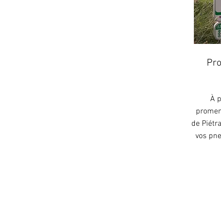
Pr
À p
promena
de Piétr
vos pne