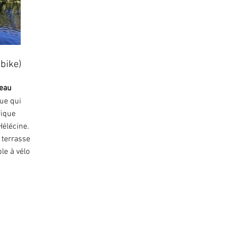
bike)
teau
ue qui
fique
élécine.
a terrasse
le à vélo