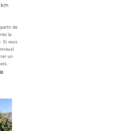
 km
partir de
rez la
. Si vous
anceux)
trer un
ois.
px